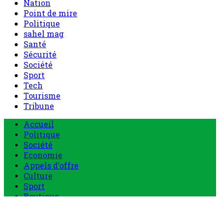
Nation
Point de mire
Politique
sahel mag
Santé
Sécurité
Société
Sport
Tech
Tourisme
Tribune
Accueil
Politique
Société
Economie
Appels d’offre
Culture
Sport
Boutique
Tous les produits
0 Article