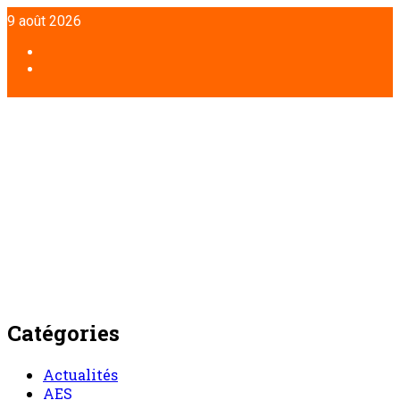
Aller
9 août 2026
au
contenu
Facebook
Twitter
Catégories
Actualités
AES