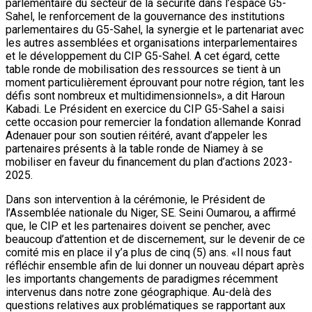
parlementaire du secteur de la sécurité dans l’espace G5-
Sahel, le renforcement de la gouvernance des institutions
parlementaires du G5-Sahel, la synergie et le partenariat avec
les autres assemblées et organisations interparlementaires
et le développement du CIP G5-Sahel. A cet égard, cette
table ronde de mobilisation des ressources se tient à un
moment particulièrement éprouvant pour notre région, tant les
défis sont nombreux et multidimensionnels», a dit Haroun
Kabadi. Le Président en exercice du CIP G5-Sahel a saisi
cette occasion pour remercier la fondation allemande Konrad
Adenauer pour son soutien réitéré, avant d’appeler les
partenaires présents à la table ronde de Niamey à se
mobiliser en faveur du financement du plan d’actions 2023-
2025.
Dans son intervention à la cérémonie, le Président de
l’Assemblée nationale du Niger, SE. Seini Oumarou, a affirmé
que, le CIP et les partenaires doivent se pencher, avec
beaucoup d’attention et de discernement, sur le devenir de ce
comité mis en place il y’a plus de cinq (5) ans. «Il nous faut
réfléchir ensemble afin de lui donner un nouveau départ après
les importants changements de paradigmes récemment
intervenus dans notre zone géographique. Au-delà des
questions relatives aux problématiques se rapportant aux