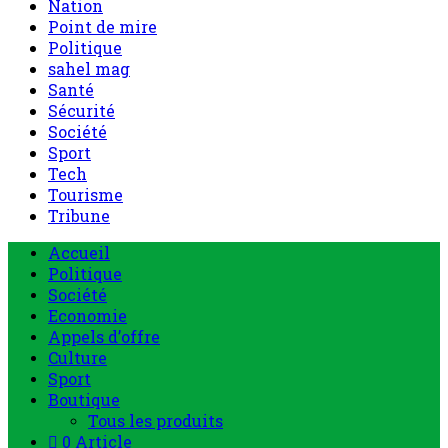
Nation
Point de mire
Politique
sahel mag
Santé
Sécurité
Société
Sport
Tech
Tourisme
Tribune
Accueil
Politique
Société
Economie
Appels d’offre
Culture
Sport
Boutique
Tous les produits
0 Article