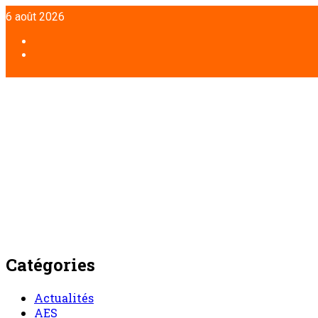
Aller
6 août 2026
au
contenu
Facebook
Twitter
Catégories
Actualités
AES