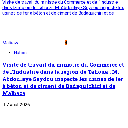
Sahel Mag
ABONNEMENT
Service commercial : 20 73 22 43
SUIVEZ-NOUS
LIENS UTILES