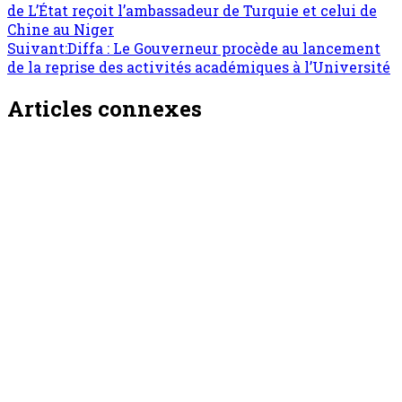
de L’État reçoit l’ambassadeur de Turquie et celui de
Chine au Niger
Suivant:
Diffa : Le Gouverneur procède au lancement
de la reprise des activités académiques à l’Université
Articles connexes
Société
Sécurité intérieure : Consultations à Tillabéri
sur l’encadrement des organisations
territoriales d’autodéfense ‘’Domol Leydi’’
ONEP NE
7 août 2026
Société
Agadez/Sécurité : Présentation de deux