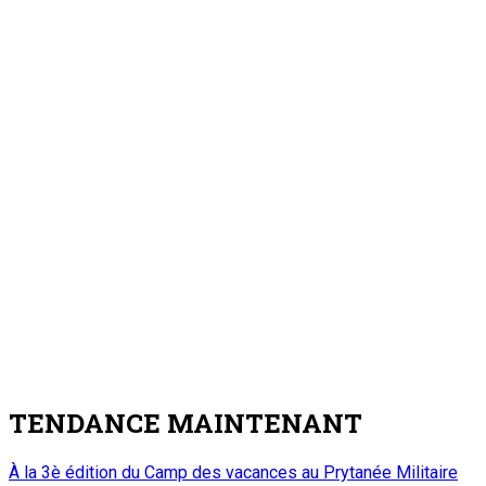
7 août 2026
Visite de travail du ministre du Commerce et de l’Industrie
dans la région de Tahoua : M. Abdoulaye Seydou inspecte les
usines de fer à béton et de ciment de Badaguichiri et de
Malbaza
4
Nation
Visite de travail du ministre du Commerce et
de l’Industrie dans la région de Tahoua : M.
Abdoulaye Seydou inspecte les usines de fer
à béton et de ciment de Badaguichiri et de
Malbaza
7 août 2026
Editorial : Une clarification qui s’impose
5