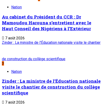
créé par Ordonnance N°89-26 du 8 décembre
1989
Place du Petit Marché | BP: 13 182 Niamey
(R. Niger)
20 73 34 86/87
onep@intnet.ne
JOURNAUX ET MAGAZINES
Le Sahel
Sahel Dimanche