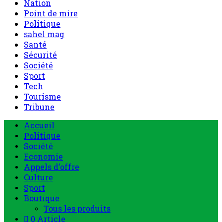
Nation
Point de mire
Politique
sahel mag
Santé
Sécurité
Société
Sport
Tech
Tourisme
Tribune
Accueil
Politique
Société
Economie
Appels d’offre
Culture
Sport
Boutique
Tous les produits
0 Article