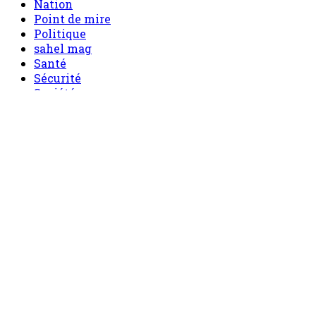
Nation
Point de mire
Politique
sahel mag
Santé
Sécurité
Société
Sport
Tech
Tourisme
Tribune
Menu
Accueil
principal
Politique
Société
Economie
Appels d’offre
Culture
Sport
Boutique
Tous les produits
0 Article