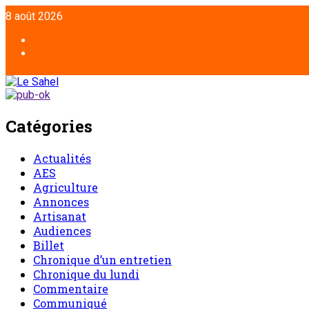
Aller
8 août 2026
au
contenu
Facebook
Twitter
Catégories
Actualités
AES
Agriculture
Annonces
Artisanat
Audiences
Billet
Chronique d’un entretien
Chronique du lundi
Commentaire
Communiqué