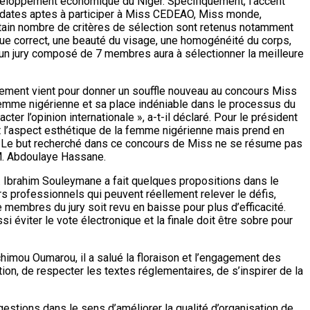
éveloppement économique du Niger. Spécifiquement, l’accent
andidates aptes à participer à Miss CEDEAO, Miss monde,
ertain nombre de critères de sélection sont retenus notamment
angue correct, une beauté du visage, une homogénéité du corps,
 un jury composé de 7 membres aura à sélectionner la meilleure
ement vient pour donner un souffle nouveau au concours Miss
femme nigérienne et sa place indéniable dans le processus du
 l’opinion internationale », a-t-il déclaré. Pour le président
nt l’aspect esthétique de la femme nigérienne mais prend en
. « Le but recherché dans ce concours de Miss ne se résume pas
é M. Abdoulaye Hassane.
M. Ibrahim Souleymane a fait quelques propositions dans le
rs professionnels qui peuvent réellement relever le défis,
 membres du jury soit revu en baisse pour plus d’efficacité.
 éviter le vote électronique et la finale doit être sobre pour
chimou Oumarou, il a salué la floraison et l’engagement des
ion, de respecter les textes réglementaires, de s’inspirer de la
stions dans le sens d’améliorer la qualité d’organisation de