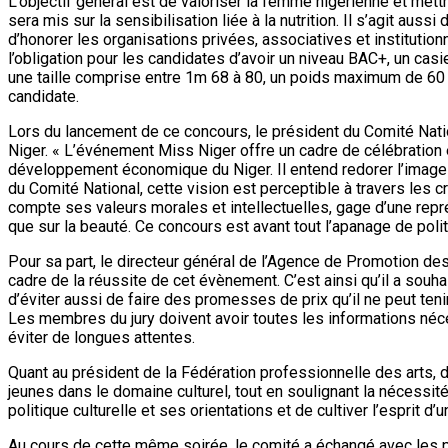
L’objectif général est de valoriser la femme nigérienne et me
sera mis sur la sensibilisation liée à la nutrition. Il s’agit 
d’honorer les organisations privées, associatives et instituti
l’obligation pour les candidates d’avoir un niveau BAC+, un casi
une taille comprise entre 1m 68 à 80, un poids maximum de 60 k
candidate.
Lors du lancement de ce concours, le président du Comité Nat
Niger. « L’événement Miss Niger offre un cadre de célébration
développement économique du Niger. Il entend redorer l’image du
du Comité National, cette vision est perceptible à travers les
compte ses valeurs morales et intellectuelles, gage d’une rep
que sur la beauté. Ce concours est avant tout l’apanage de poli
Pour sa part, le directeur général de l’Agence de Promotion de
cadre de la réussite de cet évènement. C’est ainsi qu’il a souh
d’éviter aussi de faire des promesses de prix qu’il ne peut te
Les membres du jury doivent avoir toutes les informations nécess
éviter de longues attentes.
Quant au président de la Fédération professionnelle des arts, d
jeunes dans le domaine culturel, tout en soulignant la nécessit
politique culturelle et ses orientations et de cultiver l’esprit d’
Au cours de cette même soirée, le comité a échangé avec les pa