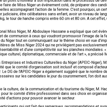
ttre un point d’honneur à son implication dans le processus de d
aussi de faire de Miss Niger un événement coté, de préparer des c
onnelles accompagnant l’action de la femme. C’est pourquoi, un c
er judiciaire, être célibataires sans enfant, avoir un niveau de l
g, le tour de hanche compris entre 60 cm et 80 cm. A cet effet,
ional Miss Niger, M. Abdoulaye Hassane a expliqué que cet évèn
 et de communion à ceux qui voudront promouvoir l’image de la 
 Niger tout en communiquant sur le thème choisi en vue d’impacter
 critères de Miss Niger 2024 qui ne privilégient pas exclusiveme
résentabilité et d’une compétitivité sur les planches mondiales
tique culturel, diplomatique, commerciale et de l’art », a précis
s Entreprises et Industries Culturelles du Niger (APEIC-Niger), 
aité que le comité d’organisation soit inclusif et composé d’acteu
nir. Le DG de l’APEIC-Niger a également suggéré que le nombre de
aires sur les candidates le jour du couronnement, l’on doit aussi
e la culture, de la communication et du tourisme du Niger, M. Ha
é pour le comité d’être professionnel dans ses choix en organisat
unité d’actions pour pouvoir avancer le secteur.
rticipants qui ont fait des remarques, recommandations et sugge