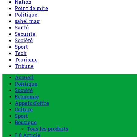
Nation
Point de mire
Politique
sahel mag
Santé
Sécurité
Société
Sport
Tech
Tourisme
Tribune
Accueil
Politique
Société
Economie
Appels d’offre
Culture
Sport
Boutique
Tous les produits
0 Article