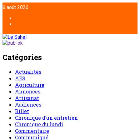
Aller
6 août 2026
au
contenu
Facebook
Twitter
Catégories
Actualités
AES
Agriculture
Annonces
Artisanat
Audiences
Billet
Chronique d’un entretien
Chronique du lundi
Commentaire
Communiqué