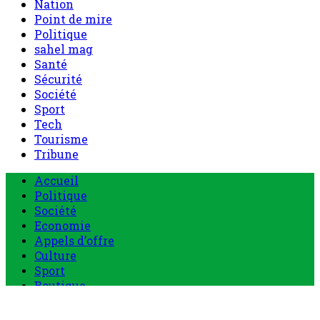
Nation
Point de mire
Politique
sahel mag
Santé
Sécurité
Société
Sport
Tech
Tourisme
Tribune
Menu
Accueil
principal
Politique
Société
Economie
Appels d’offre
Culture
Sport
Boutique
Tous les produits
0 Article