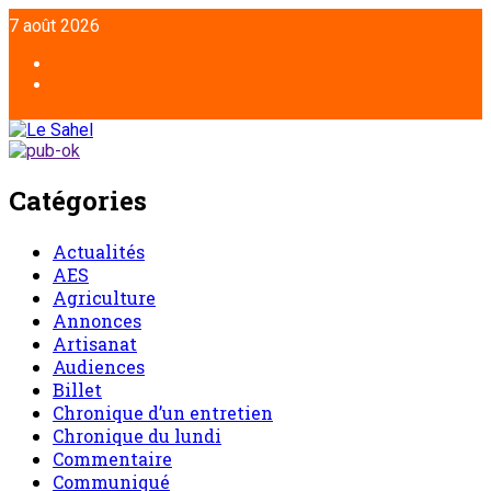
Aller
7 août 2026
au
contenu
Facebook
Twitter
Catégories
Actualités
AES
Agriculture
Annonces
Artisanat
Audiences
Billet
Chronique d’un entretien
Chronique du lundi
Commentaire
Communiqué