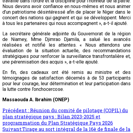
travaille dans l’ordre et la discipline pour l’honneur de la patrie.
Nous devons avoir confiance en nous-mêmes et nous animer
d’un patriotisme désintéressé afin de placer le Niger dans le
concert des nations qui gagnent et qui se développent. Merci
à tous les partenaires qui nous accompagnent », a-t-il ajouté.
La secrétaire générale adjointe du Gouvernorat de la région
de Niamey, Mme Djimrao Djamila, a salué les avancés
réalisées et notifié les attentes. « Nous attendons une
évaluation de la situation actuelle, des recommandations
stratégiques pour renforcer la surveillance transfrontalière et,
une pérennisation des acquis », a-t-elle ajouté.
En fin, des cadeaux ont été remis au ministre et des
témoignages de satisfaction décernés à de 53 participants
pour leur courage, leur détermination et leur participation dans
la lutte contre l’onchocercose.
Massaouda A. Ibrahim (ONEP)
Navigation
Précédent :
Réunion du comité de pilotage (COPIL) du
plan stratégique pays : Bilan 2023-2025 et
d’article
programmation du Plan Stratégique Pays 2026
Suivant:
Tirage au sort intégral de la 16è de finale de la