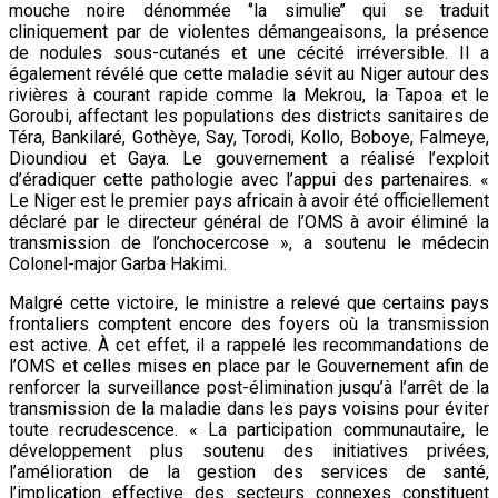
mouche noire dénommée ‘’la simulie’’ qui se traduit
cliniquement par de violentes démangeaisons, la présence
de nodules sous-cutanés et une cécité irréversible. Il a
également révélé que cette maladie sévit au Niger autour des
rivières à courant rapide comme la Mekrou, la Tapoa et le
Goroubi, affectant les populations des districts sanitaires de
Téra, Bankilaré, Gothèye, Say, Torodi, Kollo, Boboye, Falmeye,
Dioundiou et Gaya. Le gouvernement a réalisé l’exploit
d’éradiquer cette pathologie avec l’appui des partenaires. «
Le Niger est le premier pays africain à avoir été officiellement
déclaré par le directeur général de l’OMS à avoir éliminé la
transmission de l’onchocercose », a soutenu le médecin
Colonel-major Garba Hakimi.
Malgré cette victoire, le ministre a relevé que certains pays
frontaliers comptent encore des foyers où la transmission
est active. À cet effet, il a rappelé les recommandations de
l’OMS et celles mises en place par le Gouvernement afin de
renforcer la surveillance post-élimination jusqu’à l’arrêt de la
transmission de la maladie dans les pays voisins pour éviter
toute recrudescence. « La participation communautaire, le
développement plus soutenu des initiatives privées,
l’amélioration de la gestion des services de santé,
l’implication effective des secteurs connexes constituent