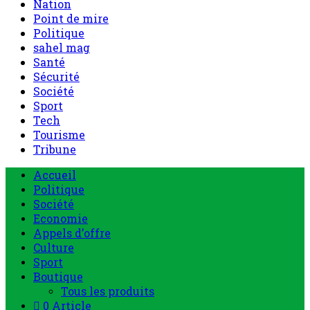
Nation
Point de mire
Politique
sahel mag
Santé
Sécurité
Société
Sport
Tech
Tourisme
Tribune
Menu
Accueil
principal
Politique
Société
Economie
Appels d’offre
Culture
Sport
Boutique
Tous les produits
0 Article