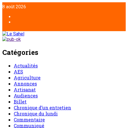
Aller
8 août 2026
au
contenu
Facebook
Twitter
Catégories
Actualités
AES
Agriculture
Annonces
Artisanat
Audiences
Billet
Chronique d’un entretien
Chronique du lundi
Commentaire
Communiqué