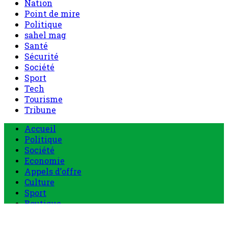
Nation
Point de mire
Politique
sahel mag
Santé
Sécurité
Société
Sport
Tech
Tourisme
Tribune
Menu
Accueil
principal
Politique
Société
Economie
Appels d’offre
Culture
Sport
Boutique
Tous les produits
0 Article