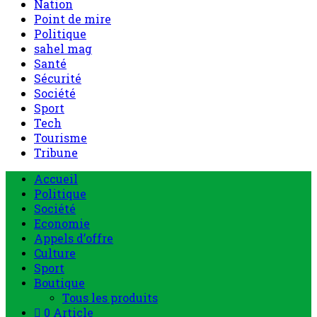
Nation
Point de mire
Politique
sahel mag
Santé
Sécurité
Société
Sport
Tech
Tourisme
Tribune
Accueil
Politique
Société
Economie
Appels d’offre
Culture
Sport
Boutique
Tous les produits
0 Article