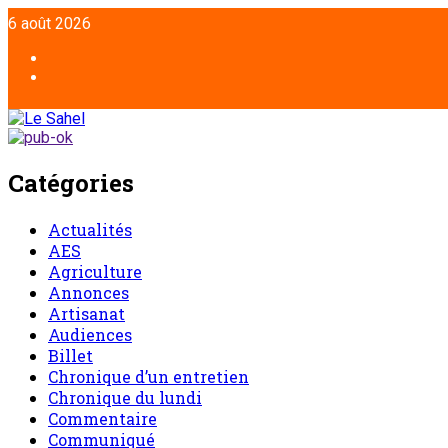
Aller
6 août 2026
au
contenu
Facebook
Twitter
Catégories
Actualités
AES
Agriculture
Annonces
Artisanat
Audiences
Billet
Chronique d’un entretien
Chronique du lundi
Commentaire
Communiqué