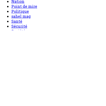
Nation
Point de mire
Politique
sahel mag
Santé
Sécurité
Société
Sport
Tech
Tourisme
Tribune
Menu
Accueil
principal
Politique
Société
Economie
Appels d’offre
Culture
Sport
Boutique
Tous les produits
0 Article