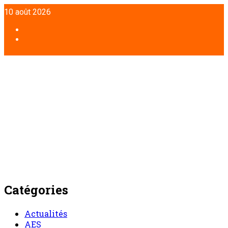
Aller
10 août 2026
au
contenu
Facebook
Twitter
Catégories
Actualités
AES