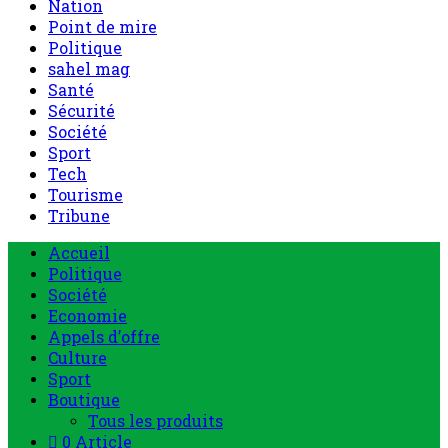
Nation
Point de mire
Politique
sahel mag
Santé
Sécurité
Société
Sport
Tech
Tourisme
Tribune
Accueil
Politique
Société
Economie
Appels d’offre
Culture
Sport
Boutique
Tous les produits
0 Article