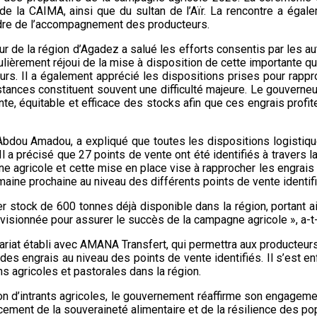
 de la CAIMA, ainsi que du sultan de l’Aïr. La rencontre a égal
dre de l’accompagnement des producteurs.
eur de la région d’Agadez a salué les efforts consentis par les 
lièrement réjoui de la mise à disposition de cette importante quant
eurs. Il a également apprécié les dispositions prises pour rappro
tances constituent souvent une difficulté majeure. Le gouverneur
ente, équitable et efficace des stocks afin que ces engrais prof
 Abdou Amadou, a expliqué que toutes les dispositions logistiqu
 a précisé que 27 points de vente ont été identifiés à travers 
gricole et cette mise en place vise à rapprocher les engrais des
ine prochaine au niveau des différents points de vente identifi
 stock de 600 tonnes déjà disponible dans la région, portant ai
sionnée pour assurer le succès de la campagne agricole », a-t-i
riat établi avec AMANA Transfert, qui permettra aux producteur
 engrais au niveau des points de vente identifiés. Il s’est enfin
ns agricoles et pastorales dans la région.
tion d’intrants agricoles, le gouvernement réaffirme son engagem
ement de la souveraineté alimentaire et de la résilience des pop