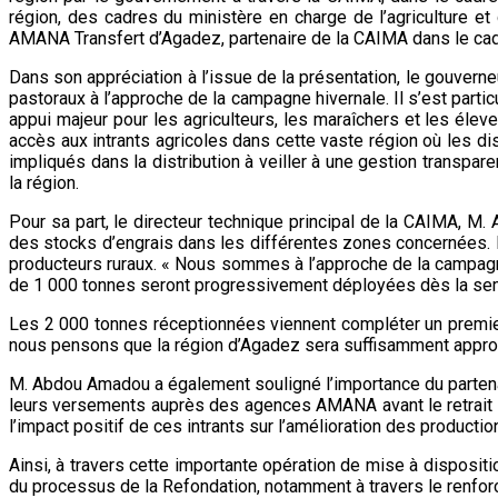
région, des cadres du ministère en charge de l’agriculture et
AMANA Transfert d’Agadez, partenaire de la CAIMA dans le ca
Dans son appréciation à l’issue de la présentation, le gouvern
pastoraux à l’approche de la campagne hivernale. Il s’est particu
appui majeur pour les agriculteurs, les maraîchers et les élev
accès aux intrants agricoles dans cette vaste région où les dis
impliqués dans la distribution à veiller à une gestion transpar
la région.
Pour sa part, le directeur technique principal de la CAIMA, M.
des stocks d’engrais dans les différentes zones concernées. Il
producteurs ruraux. « Nous sommes à l’approche de la campagne a
de 1 000 tonnes seront progressivement déployées dès la sema
Les 2 000 tonnes réceptionnées viennent compléter un premier
nous pensons que la région d’Agadez sera suffisamment approvi
M. Abdou Amadou a également souligné l’importance du partena
leurs versements auprès des agences AMANA avant le retrait des
l’impact positif de ces intrants sur l’amélioration des productio
Ainsi, à travers cette importante opération de mise à disposi
du processus de la Refondation, notamment à travers le renforc