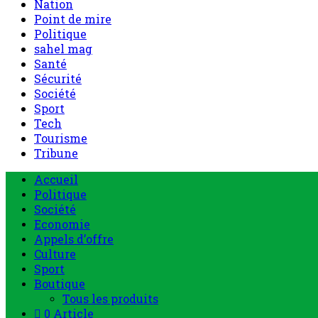
Nation
Point de mire
Politique
sahel mag
Santé
Sécurité
Société
Sport
Tech
Tourisme
Tribune
Menu
Accueil
principal
Politique
Société
Economie
Appels d’offre
Culture
Sport
Boutique
Tous les produits
0 Article