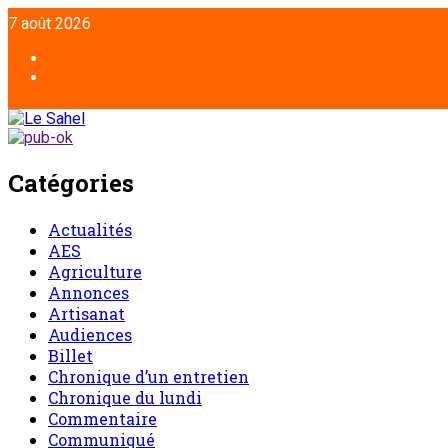
Aller
7 août 2026
au
contenu
Facebook
Twitter
Catégories
Actualités
AES
Agriculture
Annonces
Artisanat
Audiences
Billet
Chronique d’un entretien
Chronique du lundi
Commentaire
Communiqué