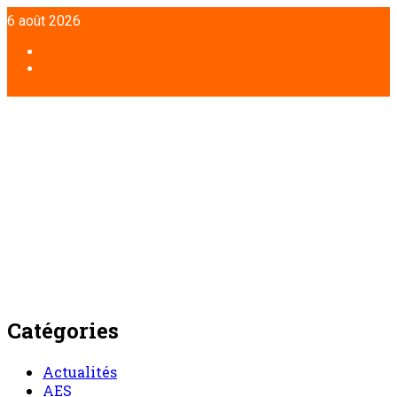
Aller
6 août 2026
au
contenu
Facebook
Twitter
Catégories
Actualités
AES