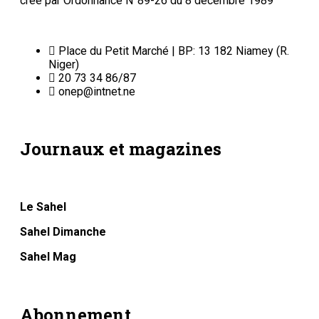
créé par Ordonnance N°89-26 du 8 décembre 1989
Place du Petit Marché | BP: 13 182 Niamey (R.
Niger)
20 73 34 86/87
onep@intnet.ne
Journaux et magazines
Le Sahel
Sahel Dimanche
Sahel Mag
Abonnement