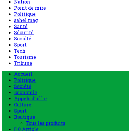
Nation
Point de mire
Politique
sahel mag
Santé
Sécurité
Société
Sport
Tech
Tourisme
Tribune
Accueil
Politique
Société
Economie
Appels d’offre
Culture
Sport
Boutique
Tous les produits
0 Article