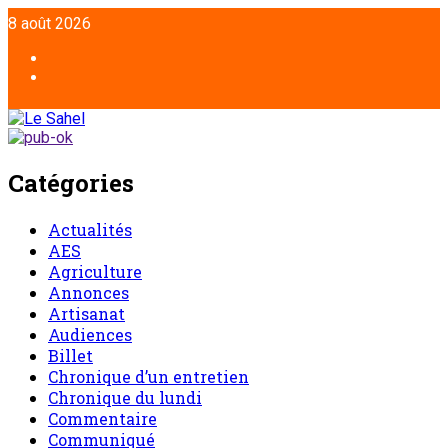
Aller
8 août 2026
au
contenu
Facebook
Twitter
Catégories
Actualités
AES
Agriculture
Annonces
Artisanat
Audiences
Billet
Chronique d’un entretien
Chronique du lundi
Commentaire
Communiqué