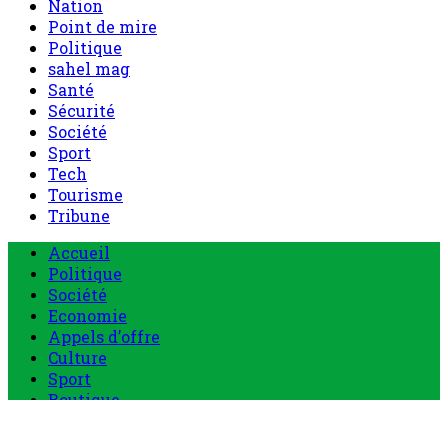
Nation
Point de mire
Politique
sahel mag
Santé
Sécurité
Société
Sport
Tech
Tourisme
Tribune
Menu
Accueil
principal
Politique
Société
Economie
Appels d’offre
Culture
Sport
Boutique
Tous les produits
0 Article