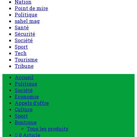
Nation
Point de mire
Politique
sahel mag
Santé
Sécurité
Société
Sport
Tech
Tourisme
Tribune
Accueil
Politique
Société
Economie
Appels d’offre
Culture
Sport
Boutique
Tous les produits
0 Article