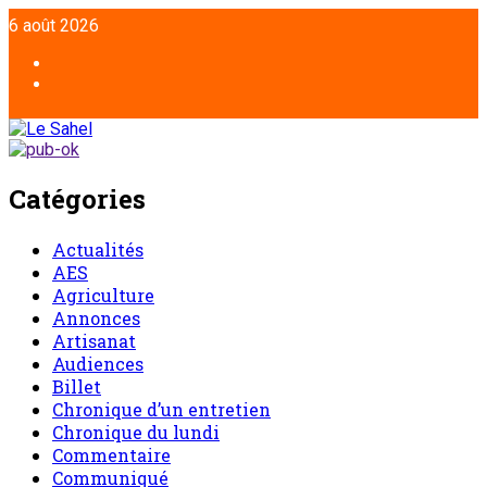
Aller
6 août 2026
au
contenu
Facebook
Twitter
Catégories
Actualités
AES
Agriculture
Annonces
Artisanat
Audiences
Billet
Chronique d’un entretien
Chronique du lundi
Commentaire
Communiqué