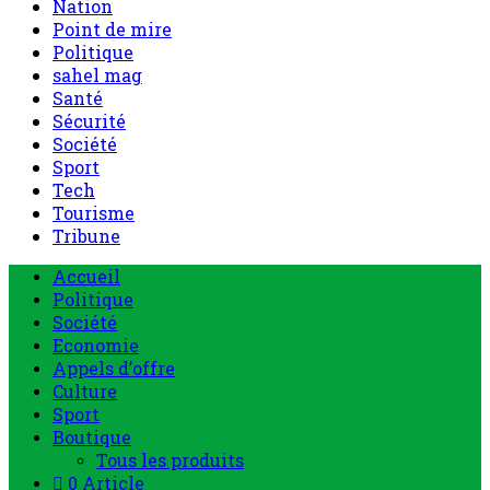
Nation
Point de mire
Politique
sahel mag
Santé
Sécurité
Société
Sport
Tech
Tourisme
Tribune
Menu
Accueil
principal
Politique
Société
Economie
Appels d’offre
Culture
Sport
Boutique
Tous les produits
0 Article