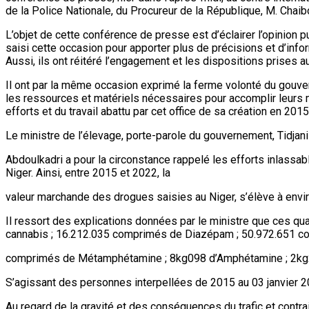
de la Police Nationale, du Procureur de la République, M. Chai
L’objet de cette conférence de presse est d’éclairer l’opinion 
saisi cette occasion pour apporter plus de précisions et d’info
Aussi, ils ont réitéré l’engagement et les dispositions prises au
Il ont par la même occasion exprimé la ferme volonté du gouvern
les ressources et matériels nécessaires pour accomplir leurs 
efforts et du travail abattu par cet office de sa création en 201
Le ministre de l’élevage, porte-parole du gouvernement, Tidjani
Abdoulkadri a pour la circonstance rappelé les efforts inlassab
Niger. Ainsi, entre 2015 et 2022, la
valeur marchande des drogues saisies au Niger, s’élève à envi
Il ressort des explications données par le ministre que ces 
cannabis ; 16.212.035 comprimés de Diazépam ; 50.972.651 c
comprimés de Métamphétamine ; 8kg098 d’Amphétamine ; 2kg21
S’agissant des personnes interpellées de 2015 au 03 janvier
Au regard de la gravité et des conséquences du trafic et contrai