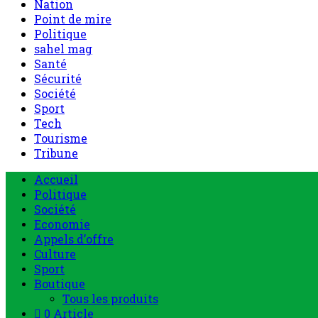
Nation
Point de mire
Politique
sahel mag
Santé
Sécurité
Société
Sport
Tech
Tourisme
Tribune
Accueil
Politique
Société
Economie
Appels d’offre
Culture
Sport
Boutique
Tous les produits
0 Article