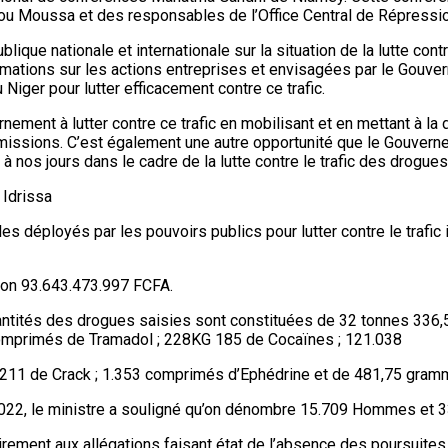
bou Moussa et des responsables de l’Office Central de Répression 
publique nationale et internationale sur la situation de la lutte 
rmations sur les actions entreprises et envisagées par le Gouver
 Niger pour lutter efficacement contre ce trafic.
ement à lutter contre ce trafic en mobilisant et en mettant à la d
missions. C’est également une autre opportunité que le Gouvernem
5 à nos jours dans le cadre de la lutte contre le trafic des drogue
 Idrissa
les déployés par les pouvoirs publics pour lutter contre le trafic
ron 93.643.473.997 FCFA.
quantités des drogues saisies sont constituées de 32 tonnes 336
omprimés de Tramadol ; 228KG 185 de Cocaïnes ; 121.038
1 de Crack ; 1.353 comprimés d’Ephédrine et de 481,75 gramm
 2022, le ministre a souligné qu’on dénombre 15.709 Hommes et
rement aux allégations faisant état de l’absence des poursuites j