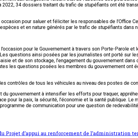
22, 34 dossiers traitant du trafic de stupéfiants ont été transmis
ccasion pour saluer et féliciter les responsables de l’Office Ce
espèces et en nature générés par le trafic de stupéfiants dans n
 l’occasion pour le Gouvernement à travers son Porte-Parole et le
Les questions ainsi posées par les journalistes ont porté sur les 
ue saisie et de son stockage, l’engagement du gouvernement dans 
utes les questions posées les membres du gouvernement ont éclai
 des contrôles de tous les véhicules au niveau des postes de contr
 du gouvernement à intensifier les efforts pour traquer, appréhen
e pour la paix, la sécurité, l’économie et la santé publique. Le
te programme de communication pour une question de redevabilité 
 Projet d’appui au renforcement de l’administration terr