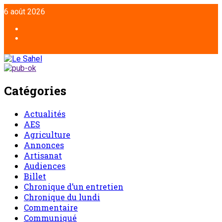
Aller
6 août 2026
au
contenu
Facebook
Twitter
Catégories
Actualités
AES
Agriculture
Annonces
Artisanat
Audiences
Billet
Chronique d’un entretien
Chronique du lundi
Commentaire
Communiqué