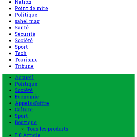
Nation
Point de mire
Politique
sahel mag
Santé
Sécurité
Société
Sport
Tech
Tourisme
Tribune
Menu
Accueil
principal
Politique
Société
Economie
Appels d’offre
Culture
Sport
Boutique
Tous les produits
0 Article