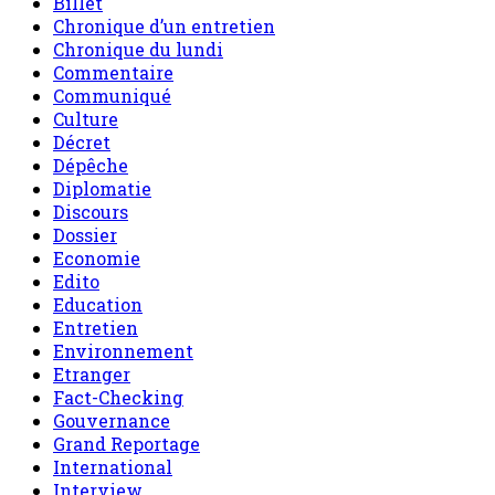
Culture
Décret
Dépêche
Diplomatie
Discours
Dossier
Economie
Edito
Education
Entretien
Environnement
Etranger
Fact-Checking
Gouvernance
Grand Reportage
International
Interview
Invite de sahel dimanche
L'air du temps
le Niger en bref
Message