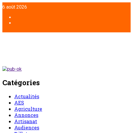
Aller
6 août 2026
au
contenu
Facebook
Twitter
Catégories
Actualités
AES
Agriculture
Annonces
Artisanat
Audiences
Billet
Chronique d’un entretien
Chronique du lundi
Commentaire
Communiqué