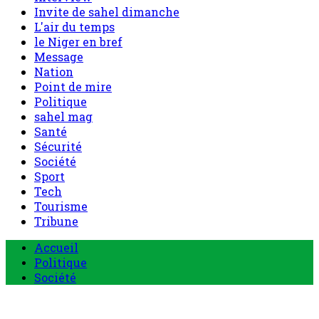
Nation
Point de mire
Politique
sahel mag
Santé
Sécurité
Société
Sport
Tech
Tourisme
Tribune
Menu
Accueil
principal
Politique
Société
Economie
Appels d’offre
Culture
Sport
Boutique
Tous les produits
0 Article