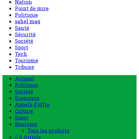
Nation
Point de mire
Politique
sahel mag
Santé
Sécurité
Société
Sport
Tech
Tourisme
Tribune
Menu
Accueil
principal
Politique
Société
Economie
Appels d’offre
Culture
Sport
Boutique
Tous les produits
0 Article