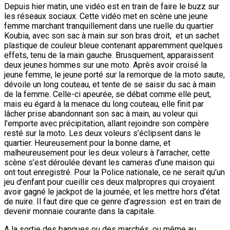
Depuis hier matin, une vidéo est en train de faire le buzz sur
les réseaux sociaux. Cette vidéo met en scène une jeune
femme marchant tranquillement dans une ruelle du quartier
Koubia, avec son sac à main sur son bras droit, et un sachet
plastique de couleur bleue contenant apparemment quelques
effets, tenu de la main gauche. Brusquement, apparaissent
deux jeunes hommes sur une moto. Après avoir croisé la
jeune femme, le jeune porté sur la remorque de la moto saute,
dévoile un long couteau, et tente de se saisir du sac à main
de la femme. Celle-ci apeurée, se débat comme elle peut,
mais eu égard à la menace du long couteau, elle finit par
lâcher prise abandonnant son sac à main, au voleur qui
l’emporte avec précipitation, allant rejoindre son compère
resté sur la moto. Les deux voleurs s’éclipsent dans le
quartier. Heureusement pour la bonne dame, et
malheureusement pour les deux voleurs à l’arracher, cette
scène s’est déroulée devant les cameras d’une maison qui
ont tout enregistré. Pour la Police nationale, ce ne serait qu’un
jeu d’enfant pour cueillir ces deux malpropres qui croyaient
avoir gagné le jackpot de la journée, et les mettre hors d’état
de nuire. Il faut dire que ce genre d’agression est en train de
devenir monnaie courante dans la capitale.
A la sortie des banques ou des marchés, ou même au