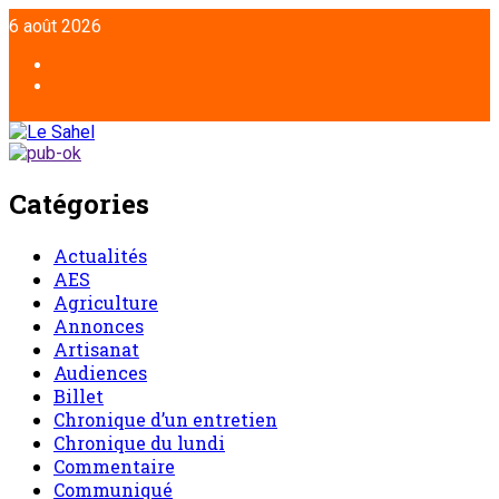
Aller
6 août 2026
au
contenu
Facebook
Twitter
Catégories
Actualités
AES
Agriculture
Annonces
Artisanat
Audiences
Billet
Chronique d’un entretien
Chronique du lundi
Commentaire
Communiqué