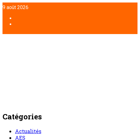
Aller
9 août 2026
au
contenu
Facebook
Twitter
Catégories
Actualités
AES