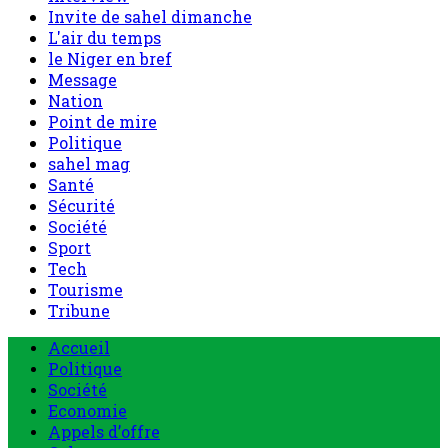
Invite de sahel dimanche
L'air du temps
le Niger en bref
Message
Nation
Point de mire
Politique
sahel mag
Santé
Sécurité
Société
Sport
Tech
Tourisme
Tribune
Accueil
Politique
Société
Economie
Appels d’offre