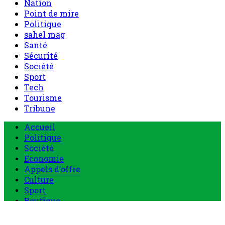
Nation
Point de mire
Politique
sahel mag
Santé
Sécurité
Société
Sport
Tech
Tourisme
Tribune
Accueil
Politique
Société
Economie
Appels d’offre
Culture
Sport
Boutique
Tous les produits
0 Article