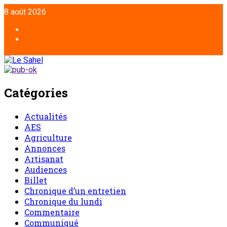
Aller
8 août 2026
au
contenu
Facebook
Twitter
Catégories
Actualités
AES
Agriculture
Annonces
Artisanat
Audiences
Billet
Chronique d’un entretien
Chronique du lundi
Commentaire
Communiqué