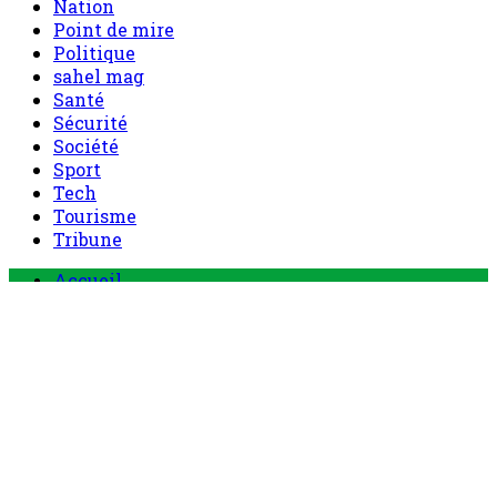
Nation
Point de mire
Politique
sahel mag
Santé
Sécurité
Société
Sport
Tech
Tourisme
Tribune
Menu
Accueil
principal
Politique
Société
Economie
Appels d’offre
Culture
Sport
Boutique
Tous les produits
0 Article