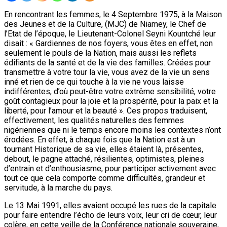
En rencontrant les femmes, le 4 Septembre 1975, à la Maison
des Jeunes et de la Culture, (MJC) de Niamey, le Chef de
l’Etat de l’époque, le Lieutenant-Colonel Seyni Kountché leur
disait : « Gardiennes de nos foyers, vous êtes en effet, non
seulement le pouls de la Nation, mais aussi les reflets
édifiants de la santé et de la vie des familles. Créées pour
transmettre à votre tour la vie, vous avez de la vie un sens
inné et rien de ce qui touche à la vie ne vous laisse
indifférentes, d’où peut-être votre extrême sensibilité, votre
goût contagieux pour la joie et la prospérité, pour la paix et la
liberté, pour l’amour et la beauté ». Ces propos traduisent,
effectivement, les qualités naturelles des femmes
nigériennes que ni le temps encore moins les contextes n’ont
érodées. En effet, à chaque fois que la Nation est à un
tournant Historique de sa vie, elles étaient là, présentes,
debout, le pagne attaché, résilientes, optimistes, pleines
d’entrain et d’enthousiasme, pour participer activement avec
tout ce que cela comporte comme difficultés, grandeur et
servitude, à la marche du pays.
Le 13 Mai 1991, elles avaient occupé les rues de la capitale
pour faire entendre l’écho de leurs voix, leur cri de cœur, leur
colère, en cette veille de la Conférence nationale souveraine,