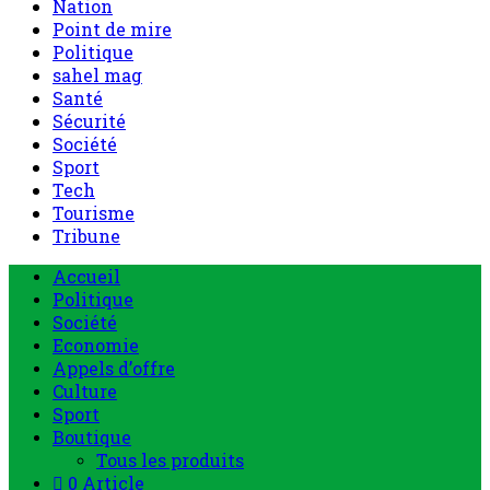
Nation
Point de mire
Politique
sahel mag
Santé
Sécurité
Société
Sport
Tech
Tourisme
Tribune
Accueil
Politique
Société
Economie
Appels d’offre
Culture
Sport
Boutique
Tous les produits
0 Article