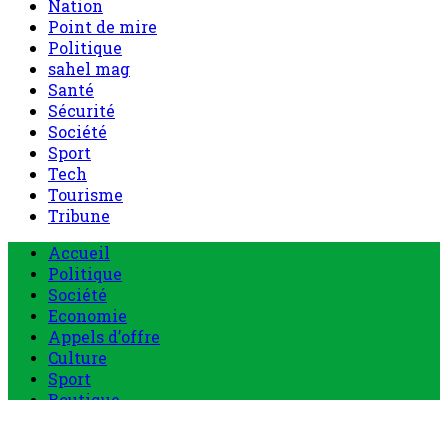
Nation
Point de mire
Politique
sahel mag
Santé
Sécurité
Société
Sport
Tech
Tourisme
Tribune
Accueil
Politique
Société
Economie
Appels d’offre
Culture
Sport
Boutique
Tous les produits
0 Article