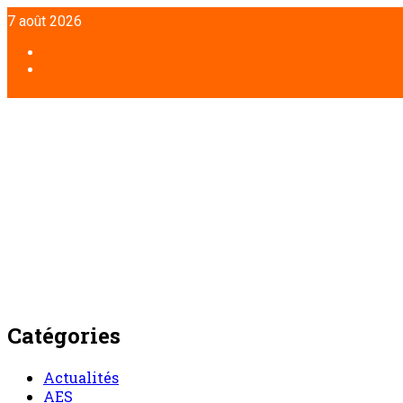
Aller
7 août 2026
au
contenu
Facebook
Twitter
Catégories
Actualités
AES