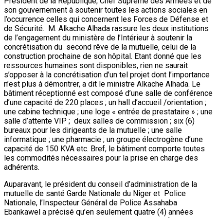
Président de la République, Chef Suprême des Armées et de
son gouvernement à soutenir toutes les actions sociales en
l’occurrence celles qui concernent les Forces de Défense et
de Sécurité. M. Alkache Alhada rassure les deux institutions
de l’engagement du ministère de l’Intérieur à soutenir la
concrétisation du second rêve de la mutuelle, celui de la
construction prochaine de son hôpital. Etant donné que les
ressources humaines sont disponibles, rien ne saurait
s’opposer à la concrétisation d’un tel projet dont l’importance
n’est plus à démontrer, a dit le ministre Alkache Alhada. Le
bâtiment réceptionné est composé d’une salle de conférence
d’une capacité de 220 places ; un hall d’accueil /orientation ;
une cabine technique ; une loge « entrée de prestataire » ; une
salle d’attente VIP ; deux salles de commission ; six (6)
bureaux pour les dirigeants de la mutuelle ; une salle
informatique ; une pharmacie ; un groupe électrogène d’une
capacité de 150 KVA etc. Bref, le bâtiment comporte toutes
les commodités nécessaires pour la prise en charge des
adhérents.
Auparavant, le président du conseil d’administration de la
mutuelle de santé Garde Nationale du Niger et Police
Nationale, l’Inspecteur Général de Police Assahaba
Ebankawel a précisé qu’en seulement quatre (4) années