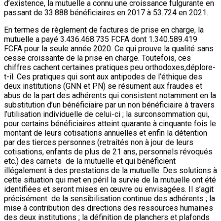
d’existence, la mutuelle a connu une croissance fulgurante en
passant de 33.888 bénéficiaires en 2017 à 53.724 en 2021.
En termes de règlement de factures de prise en charge, la
mutuelle a payé 3.436.468.735 FCFA dont 1.340.589.419
FCFA pour la seule année 2020. Ce qui prouve la qualité sans
cesse croissante de la prise en charge. Toutefois, ces
chiffres cachent certaines pratiques peu orthodoxes,déplore-
t-il. Ces pratiques qui sont aux antipodes de l’éthique des
deux institutions (GNN et PN) se résument aux fraudes et
abus de la part des adhérents qui consistent notamment en la
substitution d’un bénéficiaire par un non bénéficiaire à travers
l’utilisation individuelle de celui-ci ; la surconsommation qui,
pour certains bénéficiaires atteint quarante à cinquante fois le
montant de leurs cotisations annuelles et enfin la détention
par des tierces personnes (retraités non à jour de leurs
cotisations, enfants de plus de 21 ans, personnels révoqués
etc.) des carnets de la mutuelle et qui bénéficient
illégalement à des prestations de la mutuelle. Des solutions à
cette situation qui met en péril la survie de la mutuelle ont été
identifiées et seront mises en œuvre ou envisagées. Il s’agit
précisément de la sensibilisation continue des adhérents ; la
mise à contribution des directions des ressources humaines
des deux institutions ; la définition de planchers et plafonds