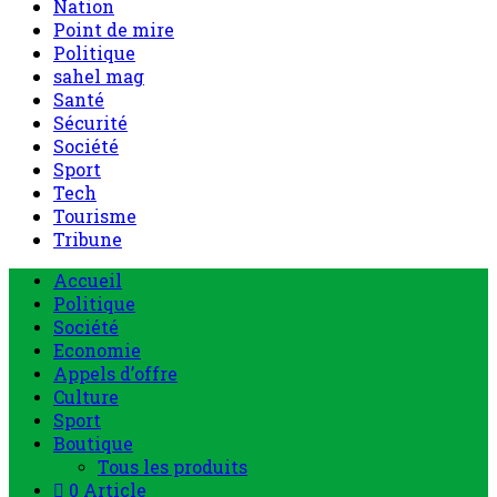
Nation
Point de mire
Politique
sahel mag
Santé
Sécurité
Société
Sport
Tech
Tourisme
Tribune
Accueil
Politique
Société
Economie
Appels d’offre
Culture
Sport
Boutique
Tous les produits
0 Article