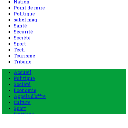
Nation
Point de mire
Politique
sahel mag
Santé
Sécurité
Société
Sport
Tech
Tourisme
Tribune
Menu
Accueil
principal
Politique
Société
Economie
Appels d’offre
Culture
Sport
Boutique
Tous les produits
0 Article