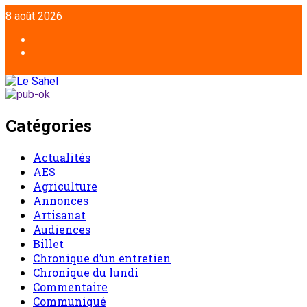
Aller
8 août 2026
au
contenu
Facebook
Twitter
Catégories
Actualités
AES
Agriculture
Annonces
Artisanat
Audiences
Billet
Chronique d’un entretien
Chronique du lundi
Commentaire
Communiqué