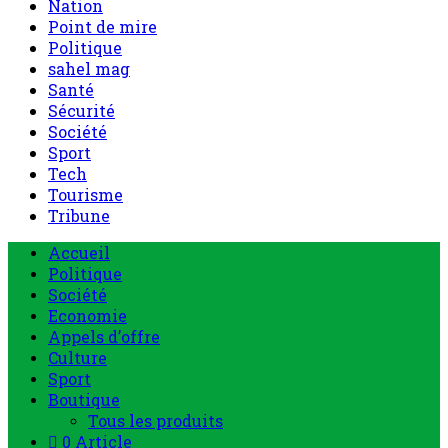
Nation
Point de mire
Politique
sahel mag
Santé
Sécurité
Société
Sport
Tech
Tourisme
Tribune
Accueil
Politique
Société
Economie
Appels d’offre
Culture
Sport
Boutique
Tous les produits
0 Article