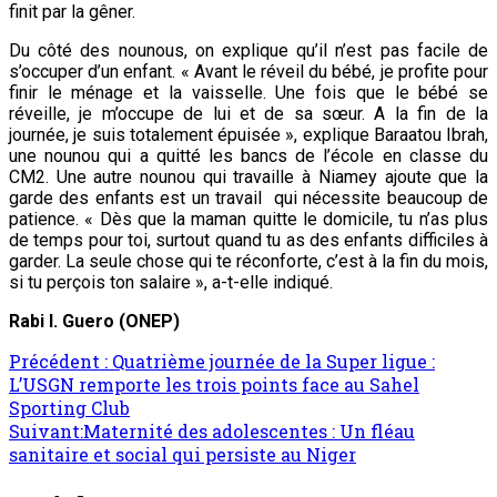
finit par la gêner.
Du côté des nounous, on explique qu’il n’est pas facile de
s’occuper d’un enfant. « Avant le réveil du bébé, je profite pour
finir le ménage et la vaisselle. Une fois que le bébé se
réveille, je m’occupe de lui et de sa sœur. A la fin de la
journée, je suis totalement épuisée », explique Baraatou Ibrah,
une nounou qui a quitté les bancs de l’école en classe du
CM2. Une autre nounou qui travaille à Niamey ajoute que la
garde des enfants est un travail qui nécessite beaucoup de
patience. « Dès que la maman quitte le domicile, tu n’as plus
de temps pour toi, surtout quand tu as des enfants difficiles à
garder. La seule chose qui te réconforte, c’est à la fin du mois,
si tu perçois ton salaire », a-t-elle indiqué.
Rabi I. Guero (ONEP)
Précédent :
Quatrième journée de la Super ligue :
L’USGN remporte les trois points face au Sahel
Sporting Club
Suivant:
Maternité des adolescentes : Un fléau
sanitaire et social qui persiste au Niger