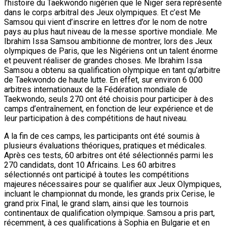
l’histoire du Taekwondo nigérien que le Niger sera représenté
dans le corps arbitral des Jeux olympiques. Et c’est Me
Samsou qui vient d’inscrire en lettres d’or le nom de notre
pays au plus haut niveau de la messe sportive mondiale. Me
Ibrahim Issa Samsou ambitionne de montrer, lors des Jeux
olympiques de Paris, que les Nigériens ont un talent énorme
et peuvent réaliser de grandes choses. Me Ibrahim Issa
Samsou a obtenu sa qualification olympique en tant qu’arbitre
de Taekwondo de haute lutte. En effet, sur environ 6 000
arbitres internationaux de la Fédération mondiale de
Taekwondo, seuls 270 ont été choisis pour participer à des
camps d’entraînement, en fonction de leur expérience et de
leur participation à des compétitions de haut niveau.
A la fin de ces camps, les participants ont été soumis à
plusieurs évaluations théoriques, pratiques et médicales.
Après ces tests, 60 arbitres ont été sélectionnés parmi les
270 candidats, dont 10 Africains. Les 60 arbitres
sélectionnés ont participé à toutes les compétitions
majeures nécessaires pour se qualifier aux Jeux Olympiques,
incluant le championnat du monde, les grands prix Cerise, le
grand prix Final, le grand slam, ainsi que les tournois
continentaux de qualification olympique. Samsou a pris part,
récemment, à ces qualifications à Sophia en Bulgarie et en