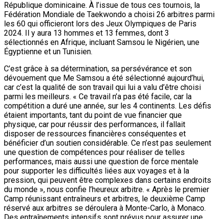
République dominicaine. À l’issue de tous ces tournois, la
Fédération Mondiale de Taekwondo a choisi 26 arbitres parmi
les 60 qui officieront lors des Jeux Olympiques de Paris
2024. Il y aura 13 hommes et 13 femmes, dont 3
sélectionnés en Afrique, incluant Samsou le Nigérien, une
Égyptienne et un Tunisien.
C’est grâce à sa détermination, sa persévérance et son
dévouement que Me Samsou a été sélectionné aujourd’hui,
car c’est la qualité de son travail qui lui a valu d’être choisi
parmi les meilleurs. « Ce travail n’a pas été facile, car la
compétition a duré une année, sur les 4 continents. Les défis
étaient importants, tant du point de vue financier que
physique, car pour réussir des performances, il fallait
disposer de ressources financières conséquentes et
bénéficier d’un soutien considérable. Ce n’est pas seulement
une question de compétences pour réaliser de telles
performances, mais aussi une question de force mentale
pour supporter les difficultés liées aux voyages et à la
pression, qui peuvent être complexes dans certains endroits
du monde », nous confie l’heureux arbitre. « Après le premier
Camp réunissant entraîneurs et arbitres, le deuxième Camp
réservé aux arbitres se déroulera à Monte-Carlo, à Monaco.
Des entraînements intensifs sont prévus pour assurer une