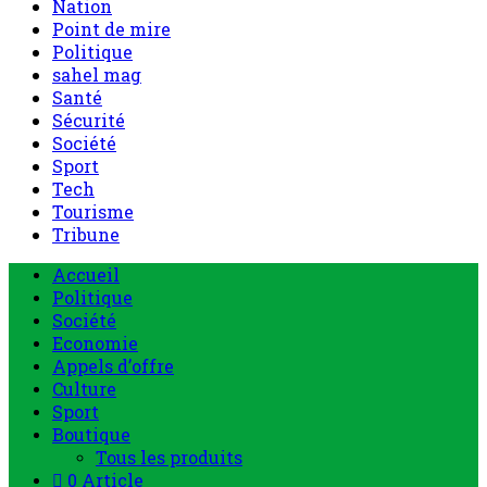
Nation
Point de mire
Politique
sahel mag
Santé
Sécurité
Société
Sport
Tech
Tourisme
Tribune
Accueil
Politique
Société
Economie
Appels d’offre
Culture
Sport
Boutique
Tous les produits
0 Article