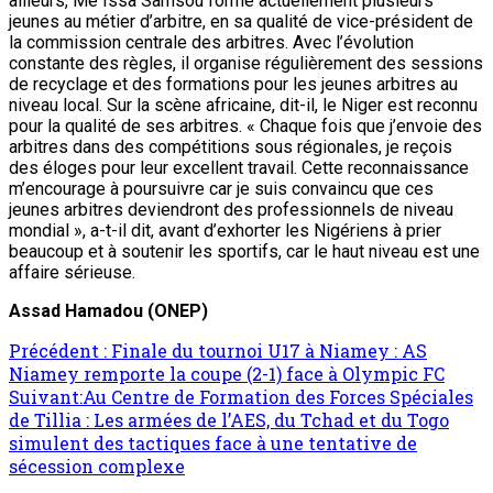
ailleurs, Me Issa Samsou forme actuellement plusieurs
jeunes au métier d’arbitre, en sa qualité de vice-président de
la commission centrale des arbitres. Avec l’évolution
constante des règles, il organise régulièrement des sessions
de recyclage et des formations pour les jeunes arbitres au
niveau local. Sur la scène africaine, dit-il, le Niger est reconnu
pour la qualité de ses arbitres. « Chaque fois que j’envoie des
arbitres dans des compétitions sous régionales, je reçois
des éloges pour leur excellent travail. Cette reconnaissance
m’encourage à poursuivre car je suis convaincu que ces
jeunes arbitres deviendront des professionnels de niveau
mondial », a-t-il dit, avant d’exhorter les Nigériens à prier
beaucoup et à soutenir les sportifs, car le haut niveau est une
affaire sérieuse.
Assad Hamadou (ONEP)
Précédent :
Finale du tournoi U17 à Niamey : AS
Niamey remporte la coupe (2-1) face à Olympic FC
Suivant:
Au Centre de Formation des Forces Spéciales
de Tillia : Les armées de l’AES, du Tchad et du Togo
simulent des tactiques face à une tentative de
sécession complexe