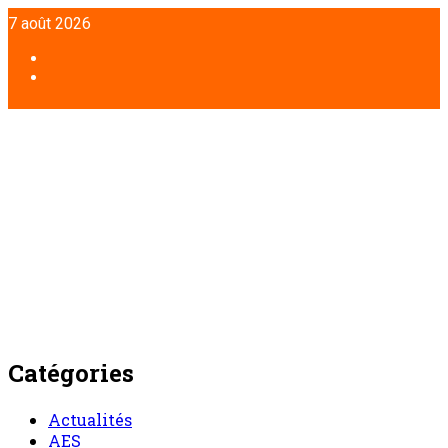
Aller
7 août 2026
au
contenu
Facebook
Twitter
Catégories
Actualités
AES