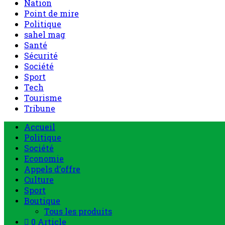
Nation
Point de mire
Politique
sahel mag
Santé
Sécurité
Société
Sport
Tech
Tourisme
Tribune
Accueil
Politique
Société
Economie
Appels d’offre
Culture
Sport
Boutique
Tous les produits
0 Article