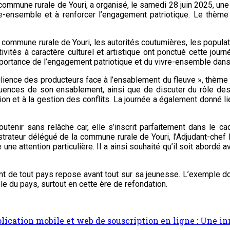
commune rurale de Youri, a organisé, le samedi 28 juin 2025, une
re-ensemble et à renforcer l’engagement patriotique. Le thème 
 la commune rurale de Youri, les autorités coutumières, les pop
tivités à caractère culturel et artistique ont ponctué cette jou
portance de l’engagement patriotique et du vivre-ensemble dans 
ilience des producteurs face à l’ensablement du fleuve », thème p
quences de son ensablement, ainsi que de discuter du rôle des
ntion et à la gestion des conflits. La journée a également donné
à soutenir sans relâche car, elle s’inscrit parfaitement dans le 
strateur délégué de la commune rurale de Youri, l’Adjudant-chef I
une attention particulière. Il a ainsi souhaité qu’il soit abord
nt de tout pays repose avant tout sur sa jeunesse. L’exemple do
le du pays, surtout en cette ère de refondation.
ation mobile et web de souscription en ligne : Une inno