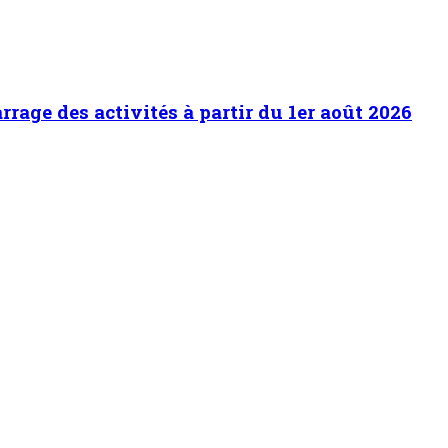
es conditions de vie des militaires
2
 culture financière et améliorer les conditions
érieur (HCNE)
3