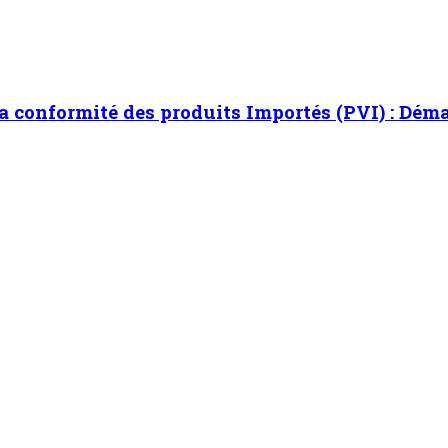
arlé…(4)
e Crédit (CMEC) : Promouvoir la culture financière et améliorer l
re d’Epargne et de Crédit (CMEC) : Promouvoir la
 reçoit le nouveau Bureau du Haut Conseil des Nigériens de l’Ext