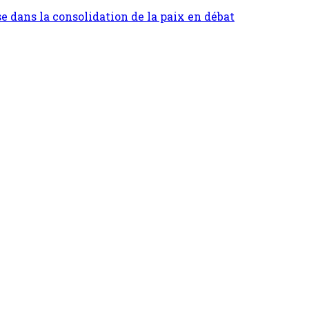
se dans la consolidation de la paix en débat
 charge lors de la campagne de distribution de 
00% dans la lutte contre la poliomyélite