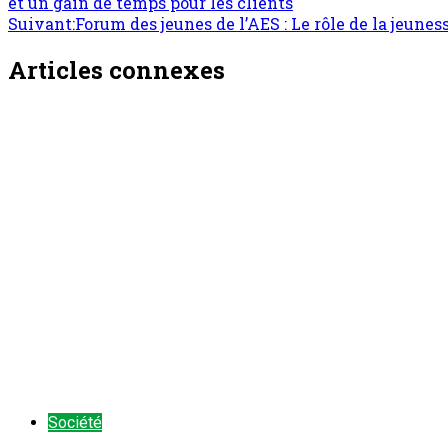
et un gain de temps pour les clients
Suivant:
Forum des jeunes de l’AES : Le rôle de la jeunes
Articles connexes
Société
Zinder/Santé : Plus de 844 000 enfants pris en
ONEP NE
5 août 2026
Société
Tillabéri : Couverture vaccinale régionale de 1
ONEP NE
5 août 2026
Société