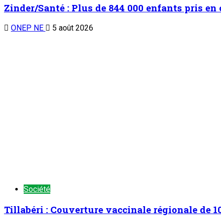
Programme d’inspection et de Vérification de l
sur les sites pilotes
ONEP NE
5 août 2026
TENDANCE MAINTENANT
Chronique d’un entretien : Le Général Tiani a parlé…(4)