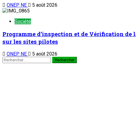
Chronique d’un entretien
Chronique d’un entretien : Le Général Tiani a p
5 août 2026
Pose de la première pierre de la Caisse Militaire d’Epargne et d
Nation
Pose de la première pierre de la Caisse Militai
de vie des militaires
5 août 2026
Au Ministère des Affaires Etrangères : M. Bakary Yaou Sangaré