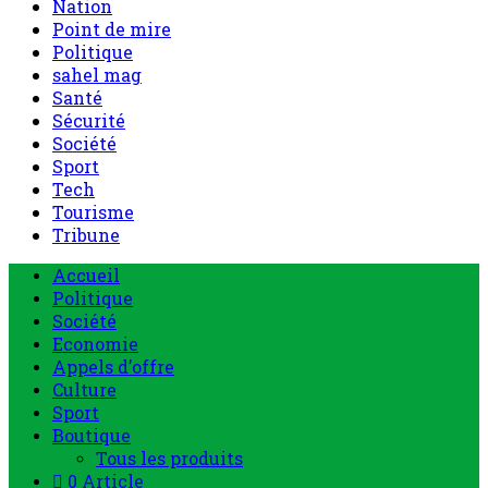
Nation
Point de mire
Politique
sahel mag
Santé
Sécurité
Société
Sport
Tech
Tourisme
Tribune
Accueil
Politique
Société
Economie
Appels d’offre
Culture
Sport
Boutique
Tous les produits
0 Article