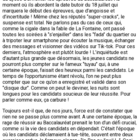
moment où ils abordent la date butoir du 18 juillet qui
marquera le début des épreuves, que d’angoisse et
d’incertitude ! Même chez les réputés ‘’super-cracks’’, le
suspense est total. Ne parlons pas du cas de ceux qui,
comme la cigale dans la fable de La Fontaine, ont passé
toutes les soirées à ‘’s’enjailler’’ dans les ‘’fada’’ du quartier ou
à tripoter leur smartphone pour écouter la musique, échanger
des messages et visionner des vidéos sur Tik-tok. Pour ces
derniers, l’atmosphère est plutôt lourde ! L’inquiétude est
d’autant plus grande que désormais, les jeunes candidats ne
pourront plus compter sur le fameux ‘’tuyau’’ qui, à une
certaine époque, faisait des heureux parmi les candidats. Le
temps de l’opportunisme étant révolu, l’on ne peut plus
compter que sur ce qu’on a enregistré et validé dans son
‘’disque dur’’. Comme on peut le deviner, les nuits sont
longues pour les candidats soucieux de leur réussite. Pour
parler comme eux, ça carbure !
Toujours est-il que, de nos jours, force est de constater que
rien ne se passe plus comme avant. A une certaine époque, la
rage de réussir au Baccalauréat prenait le ton d’un défi crucial,
comme si la vie des candidats en dépendait. C’était l’époque
où les candidats déclamaient à tue-tête, souvent entre deux