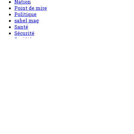
Nation
Point de mire
Politique
sahel mag
Santé
Sécurité
Société
Sport
Tech
Tourisme
Tribune
Menu
Accueil
principal
Politique
Société
Economie
Appels d’offre
Culture
Sport
Boutique
Tous les produits
0 Article