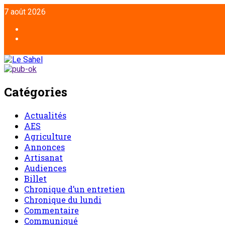
Aller
7 août 2026
au
contenu
Facebook
Twitter
Catégories
Actualités
AES
Agriculture
Annonces
Artisanat
Audiences
Billet
Chronique d’un entretien
Chronique du lundi
Commentaire
Communiqué