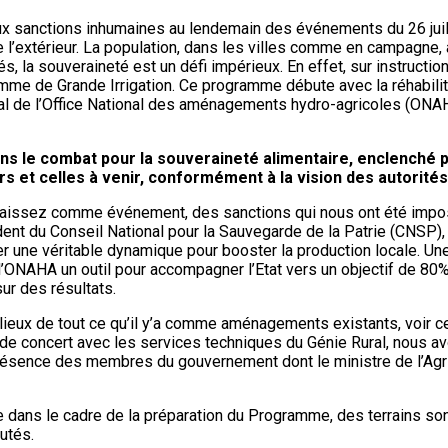
 aux sanctions inhumaines au lendemain des événements du 26 juil
 l’extérieur. La population, dans les villes comme en campagne,
 la souveraineté est un défi impérieux. En effet, sur instructions 
ramme de Grande Irrigation. Ce programme débute avec la réhabil
néral de l’Office National des aménagements hydro-agricoles (ONA
ans le combat pour la souveraineté alimentaire, enclenché 
rs et celles à venir, conformément à la vision des autorité
nnaissez comme événement, des sanctions qui nous ont été impos
nt du Conseil National pour la Sauvegarde de la Patrie (CNSP), 
r une véritable dynamique pour booster la production locale. Une
e l’ONAHA un outil pour accompagner l’Etat vers un objectif de 80% 
ur des résultats.
eux de tout ce qu’il y’a comme aménagements existants, voir ce qu’
is de concert avec les services techniques du Génie Rural, nous 
ence des membres du gouvernement dont le ministre de l’Agricu
prise dans le cadre de la préparation du Programme, des terrains
utés.