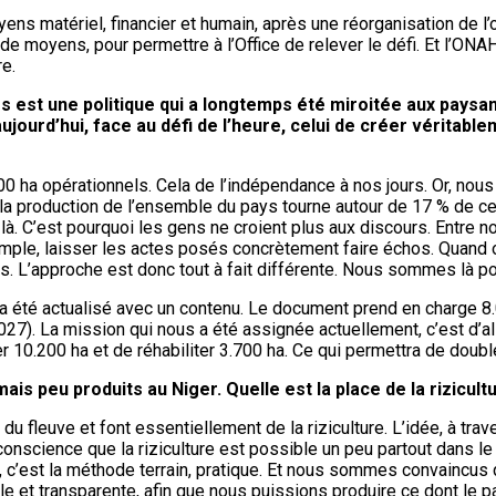
tériel, financier et humain, après une réorganisation de l’organ
es de moyens, pour permettre à l’Office de relever le défi. Et l’O
re.
 est une politique qui a longtemps été miroitée aux paysans
ujourd’hui, face au défi de l’heure, celui de créer véritabl
0 ha opérationnels. Cela de l’indépendance à nos jours. Or, nous
 riz, la production de l’ensemble du pays tourne autour de 17 % 
 là. C’est pourquoi les gens ne croient plus aux discours. Entre n
xemple, laisser les actes posés concrètement faire échos. Quand o
ps. L’approche est donc tout à fait différente. Nous sommes là p
rat a été actualisé avec un contenu. Le document prend en charge 
27). La mission qui nous a été assignée actuellement, c’est d’al
ser 10.200 ha et de réhabiliter 3.700 ha. Ce qui permettra de dou
is peu produits au Niger. Quelle est la place de la rizicul
fleuve et font essentiellement de la riziculture. L’idée, à trave
 conscience que la riziculture est possible un peu partout dans 
re, c’est la méthode terrain, pratique. Et nous sommes convaincus 
le et transparente, afin que nous puissions produire ce dont le p