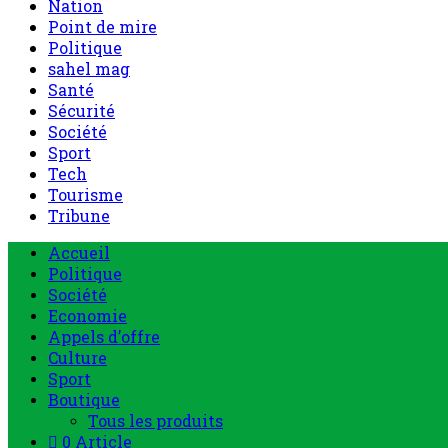
Nation
Point de mire
Politique
sahel mag
Santé
Sécurité
Société
Sport
Tech
Tourisme
Tribune
Menu
Accueil
principal
Politique
Société
Economie
Appels d’offre
Culture
Sport
Boutique
Tous les produits
0 Article