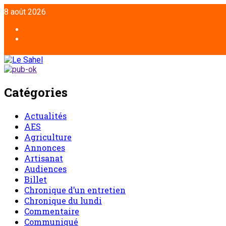
Aller
8 août 2026
au
contenu
Facebook
Twitter
Catégories
Actualités
AES
Agriculture
Annonces
Artisanat
Audiences
Billet
Chronique d’un entretien
Chronique du lundi
Commentaire
Communiqué