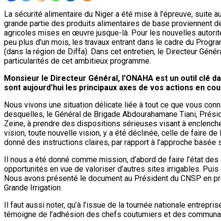
La sécurité alimentaire du Niger a été mise à l’épreuve, suite
grande partie des produits alimentaires de base proviennent de
agricoles mises en œuvre jusque-là. Pour les nouvelles autorités,
peu plus d’un mois, les travaux entrant dans le cadre du Prog
(dans la région de Diffa). Dans cet entretien, le Directeur Gé
particularités de cet ambitieux programme.
Monsieur le Directeur Général, l’ONAHA est un outil clé d
sont aujourd’hui les principaux axes de vos actions en cou
Nous vivons une situation délicate liée à tout ce que vous co
desquelles, le Général de Brigade Abdourahamane Tiani, Préside
Zeine, à prendre des dispositions sérieuses visant à enclenche
vision, toute nouvelle vision, y a été déclinée, celle de faire d
donné des instructions claires, par rapport à l’approche basée s
Il nous a été donné comme mission, d’abord de faire l’état des li
opportunités en vue de valoriser d’autres sites irrigables. Pu
Nous avons présenté le document au Président du CNSP en prés
Grande Irrigation.
Il faut aussi noter, qu’à l’issue de la tournée nationale entre
témoigne de l’adhésion des chefs coutumiers et des communa