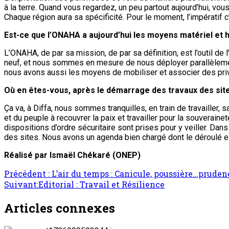
à la terre. Quand vous regardez, un peu partout aujourd’hui, vou
Chaque région aura sa spécificité. Pour le moment, l’impératif 
Est-ce que l’ONAHA a aujourd’hui les moyens matériel et 
L’ONAHA, de par sa mission, de par sa définition, est l’outil d
neuf, et nous sommes en mesure de nous déployer parallèlement 
nous avons aussi les moyens de mobiliser et associer des pri
Où en êtes-vous, après le démarrage des travaux des site
Ça va, à Diffa, nous sommes tranquilles, en train de travailler,
et du peuple à recouvrer la paix et travailler pour la souverain
dispositions d’ordre sécuritaire sont prises pour y veiller. Da
des sites. Nous avons un agenda bien chargé dont le déroulé e
Réalisé par Ismaël Chékaré (ONEP)
Navigation
Précédent :
L’air du temps : Canicule, poussière…pruden
Suivant:
Editorial : Travail et Résilience
d’article
Articles connexes