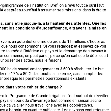
igramme de l’institution. Bref, on a revu tout ce qu’il faut
NAHA est prêt aujourd’hui à assumer ses missions, dans la droite
, sans être jusque-là, à la hauteur des attentes. Quelles
ement les conditions d’autosuffisance, à travers la mise en
 avons un potentiel énorme de près de 11 millions d’hectares
de ce que nous consommons. Si vous regardez et essayez de voir
otre tournée à l’intérieur du pays et le démarrage des travaux à
n commence, on peut parler, parce qu’on sait que le délai court
our poser des actes, nous le faisons.
8.000 ha de nouvel aménagement et 3.500 à réhabiliter. Le but
ler de 17 % à 80 % d’autosuffisance en riz, sans compter les
bler presque les périmètres opérationnels existants.
ture dans votre cahier de charge ?
rs le Programme de Grande Irrigation, c’est surtout de réveiller
le pays, en période d’hivernage tout comme en saison sèche.
que ça va aller, nous travaillons avec les coopératives.
ays a besoin, en quantité suffisante. Les paysans vont retourner