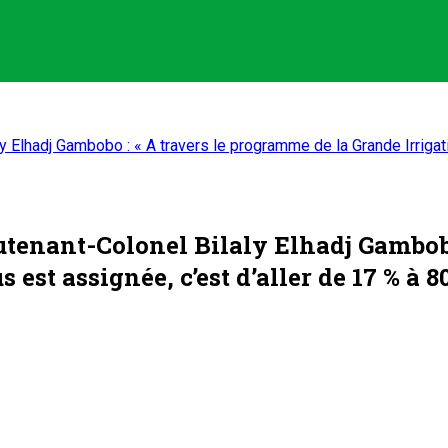
 Elhadj Gambobo : « A travers le programme de la Grande Irrigati
utenant-Colonel Bilaly Elhadj Gambobo
est assignée, c’est d’aller de 17 % à 8