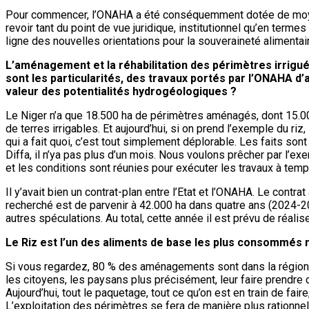
Pour commencer, l’ONAHA a été conséquemment dotée de moyens ma
revoir tant du point de vue juridique, institutionnel qu’en term
ligne des nouvelles orientations pour la souveraineté alimentai
L’aménagement et la réhabilitation des périmètres irrigués
sont les particularités, des travaux portés par l’ONAHA d’a
valeur des potentialités hydrogéologiques ?
Le Niger n’a que 18.500 ha de périmètres aménagés, dont 15.00
de terres irrigables. Et aujourd’hui, si on prend l’exemple du
qui a fait quoi, c’est tout simplement déplorable. Les faits sont
Diffa, il n’ya pas plus d’un mois. Nous voulons prêcher par l’e
et les conditions sont réunies pour exécuter les travaux à tem
Il y’avait bien un contrat-plan entre l’Etat et l’ONAHA. Le cont
recherché est de parvenir à 42.000 ha dans quatre ans (2024-20
autres spéculations. Au total, cette année il est prévu de réali
Le Riz est l’un des aliments de base les plus consommés ma
Si vous regardez, 80 % des aménagements sont dans la région du 
les citoyens, les paysans plus précisément, leur faire prendre
Aujourd’hui, tout le paquetage, tout ce qu’on est en train de fai
L’exploitation des périmètres se fera de manière plus rationnel