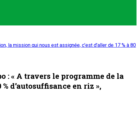
on, la mission qui nous est assignée, c’est d’aller de 17 % à 80
 : « A travers le programme de la
0 % d’autosuffisance en riz »,