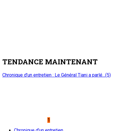
de partenariat avec l’institution
6 août 2026
Accident de bus en Algérie : Le Chef de l’Etat adresse un
message de condoléances et de compassion au Président
algérien ABDELMADJID TEBBOUNE
5
Nation
Accident de bus en Algérie : Le Chef de l’Etat
adresse un message de condoléances et de
compassion au Président algérien
ABDELMADJID TEBBOUNE
6 août 2026