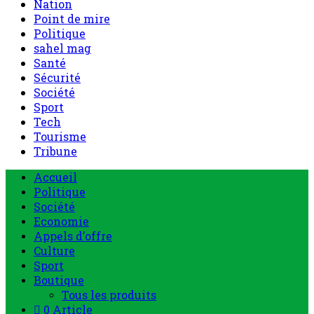
Nation
Point de mire
Politique
sahel mag
Santé
Sécurité
Société
Sport
Tech
Tourisme
Tribune
Accueil
Politique
Société
Economie
Appels d’offre
Culture
Sport
Boutique
Tous les produits
0 Article