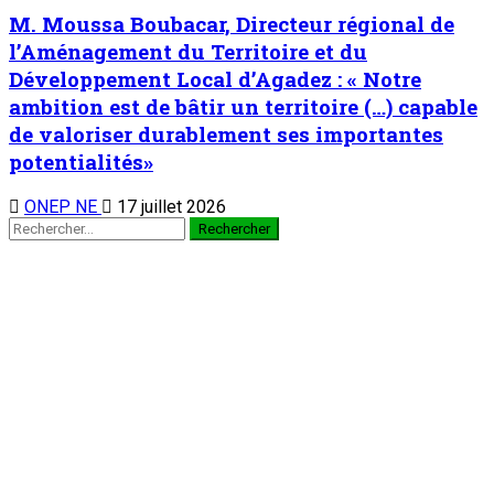
des échanges
2
Nation
Symposium sous-régional du
REFAMP/Niger : La contribution des femmes
à la prévention des conflits au Sahel au cœur
des échanges
6 août 2026
Au cabinet du Premier ministre : M. Ali Mahaman Lamine
Zeine reçoit les membres du nouveau bureau du HCNE et les
organisateurs de la 2è édition de la Semaine du Kawar
3
Nation