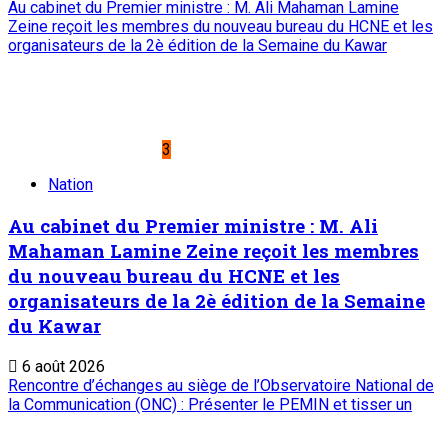
Place du Petit Marché | BP: 13 182 Niamey
(R. Niger)
20 73 34 86/87
onep@intnet.ne
JOURNAUX ET MAGAZINES
Le Sahel
Sahel Dimanche
Sahel Mag
ABONNEMENT