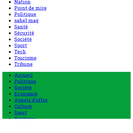
Nation
Point de mire
Politique
sahel mag
Santé
Sécurité
Société
Sport
Tech
Tourisme
Tribune
Menu
Accueil
principal
Politique
Société
Economie
Appels d’offre
Culture
Sport
Boutique
Tous les produits
0 Article