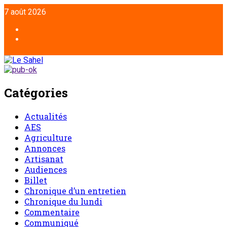
Aller
7 août 2026
au
contenu
Facebook
Twitter
Catégories
Actualités
AES
Agriculture
Annonces
Artisanat
Audiences
Billet
Chronique d’un entretien
Chronique du lundi
Commentaire
Communiqué