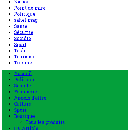
Nation
Point de mire
Politique
sahel mag
Santé
Sécurité
Société
Sport
Tech
Tourisme
Tribune
Accueil
Politique
Société
Economie
Appels d’offre
Culture
Sport
Boutique
Tous les produits
0 Article