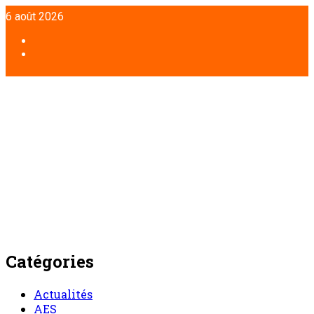
Aller
6 août 2026
au
contenu
Facebook
Twitter
Catégories
Actualités
AES