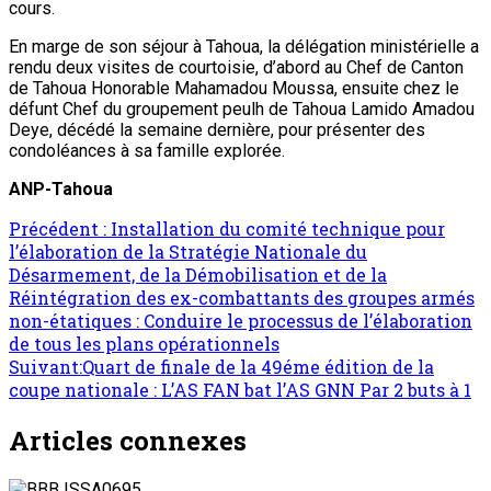
cours.
En marge de son séjour à Tahoua, la délégation ministérielle a
rendu deux visites de courtoisie, d’abord au Chef de Canton
de Tahoua Honorable Mahamadou Moussa, ensuite chez le
défunt Chef du groupement peulh de Tahoua Lamido Amadou
Deye, décédé la semaine dernière, pour présenter des
condoléances à sa famille explorée.
ANP-Tahoua
Navigation
Précédent :
Installation du comité technique pour
l’élaboration de la Stratégie Nationale du
d’article
Désarmement, de la Démobilisation et de la
Réintégration des ex-combattants des groupes armés
non-étatiques : Conduire le processus de l’élaboration
de tous les plans opérationnels
Suivant:
Quart de finale de la 49éme édition de la
coupe nationale : L’AS FAN bat l’AS GNN Par 2 buts à 1
Articles connexes