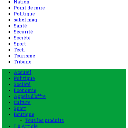
Nation
Point de mire
Politique
sahel mag
Santé
Sécurité
Société
Sport
Tech
Tourisme
Tribune
Menu
Accueil
principal
Politique
Société
Economie
Appels d’offre
Culture
Sport
Boutique
Tous les produits
0 Article