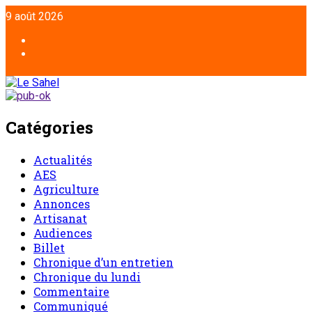
Aller
9 août 2026
au
contenu
Facebook
Twitter
Catégories
Actualités
AES
Agriculture
Annonces
Artisanat
Audiences
Billet
Chronique d’un entretien
Chronique du lundi
Commentaire
Communiqué