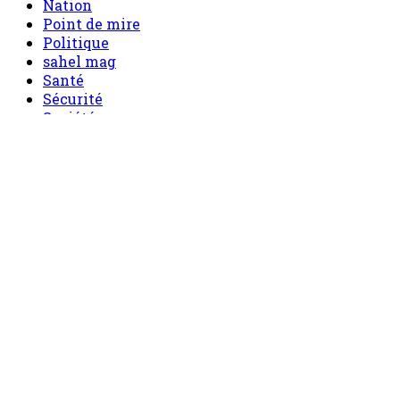
Nation
Point de mire
Politique
sahel mag
Santé
Sécurité
Société
Sport
Tech
Tourisme
Tribune
Menu
Accueil
principal
Politique
Société
Economie
Appels d’offre
Culture
Sport
Boutique
Tous les produits
0 Article