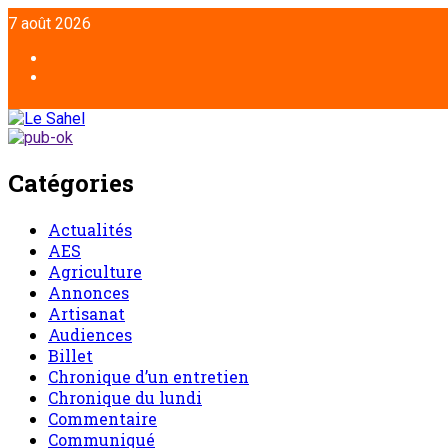
Aller
7 août 2026
au
contenu
Facebook
Twitter
Catégories
Actualités
AES
Agriculture
Annonces
Artisanat
Audiences
Billet
Chronique d’un entretien
Chronique du lundi
Commentaire
Communiqué