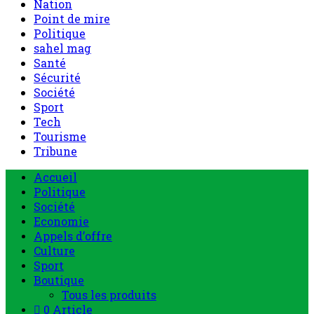
Nation
Point de mire
Politique
sahel mag
Santé
Sécurité
Société
Sport
Tech
Tourisme
Tribune
Accueil
Politique
Société
Economie
Appels d’offre
Culture
Sport
Boutique
Tous les produits
0 Article