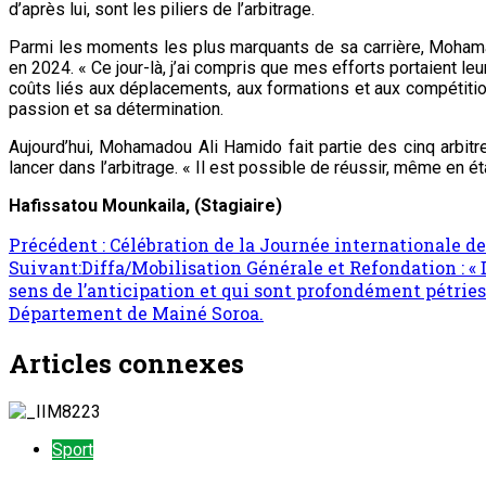
d’après lui, sont les piliers de l’arbitrage.
Parmi les moments les plus marquants de sa carrière, Mohama
en 2024. « Ce jour-là, j’ai compris que mes efforts portaient le
coûts liés aux déplacements, aux formations et aux compétitions
passion et sa détermination.
Aujourd’hui, Mohamadou Ali Hamido fait partie des cinq arbitr
lancer dans l’arbitrage. « Il est possible de réussir, même en ét
Hafissatou Mounkaila, (Stagiaire)
Précédent :
Célébration de la Journée internationale d
Suivant:
Diffa/Mobilisation Générale et Refondation : « D
sens de l’anticipation et qui sont profondément pétries
Département de Mainé Soroa.
Articles connexes
Sport