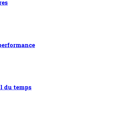
res
 performance
il du temps