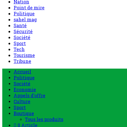
Nation
Point de mire
Politique
sahel mag
Santé
Sécurité
Société
Sport
Tech
Tourisme
Tribune
Accueil
Politique
Société
Economie
Appels d’offre
Culture
Sport
Boutique
Tous les produits
0 Article