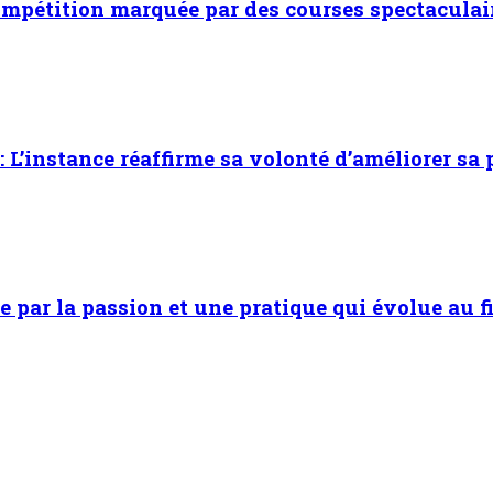
ompétition marquée par des courses spectaculai
 L’instance réaffirme sa volonté d’améliorer sa
e par la passion et une pratique qui évolue au f