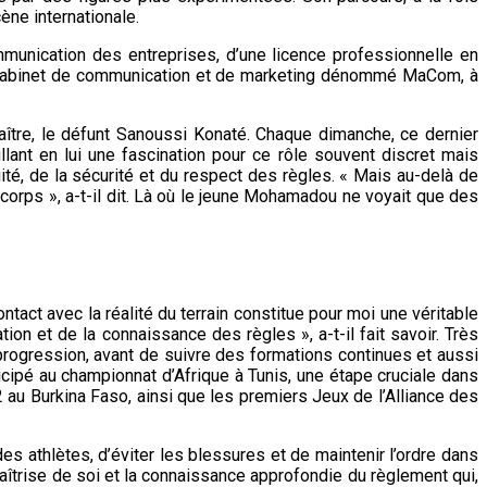
cène internationale.
nication des entreprises, d’une licence professionnelle en
n cabinet de communication et de marketing dénommé MaCom, à
tre, le défunt Sanoussi Konaté. Chaque dimanche, ce dernier
ant en lui une fascination pour ce rôle souvent discret mais
uité, de la sécurité et du respect des règles. « Mais au-delà de
corps », a-t-il dit. Là où le jeune Mohamadou ne voyait que des
tact avec la réalité du terrain constitue pour moi une véritable
tion et de la connaissance des règles », a-t-il fait savoir. Très
rogression, avant de suivre des formations continues et aussi
ticipé au championnat d’Afrique à Tunis, une étape cruciale dans
2 au Burkina Faso, ainsi que les premiers Jeux de l’Alliance des
des athlètes, d’éviter les blessures et de maintenir l’ordre dans
îtrise de soi et la connaissance approfondie du règlement qui,