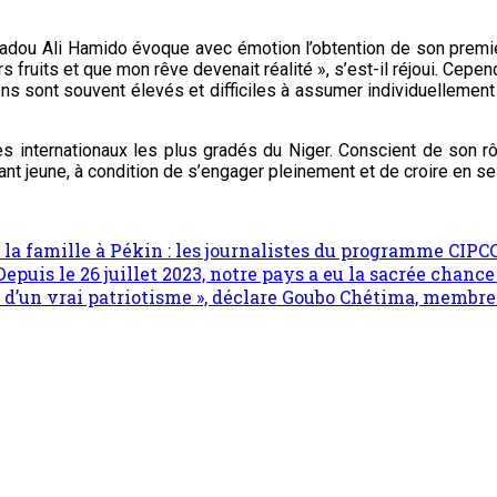
dou Ali Hamido évoque avec émotion l’obtention de son premier 
urs fruits et que mon rêve devenait réalité », s’est-il réjoui. Ce
 sont souvent élevés et difficiles à assumer individuellement », 
es internationaux les plus gradés du Niger. Conscient de son r
ant jeune, à condition de s’engager pleinement et de croire en ses
e la famille à Pékin : les journalistes du programme CIP
epuis le 26 juillet 2023, notre pays a eu la sacrée chance 
 d’un vrai patriotisme », déclare Goubo Chétima, membre 