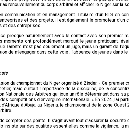
r au renouvellement du corps arbitral et afficher le Niger sur la s
 communication et en management. Titulaire d’un BTS en commu
ntreprises et des projets, il est également le promoteur d’u
s et des entreprises.
ce presque naturellement avec le contact avec son premier maî
es moments ont profondément marqué le jeune pratiquant, éveill
ue l’arbitre n’est pas seulement un juge, mais un garant de l’éq
ision de m’engager dans cette voie : l’absence de jeunes dans le 
bats
sion du championnat du Niger organisé à Zinder. « Ce premier con
métier, mais surtout l’importance de la discipline, de la concentra
n Nationale des Arbitres qui joue un rôle déterminant dans sa p
des compétitions d’envergure internationale. « En 2024, j’ai par
t d’Afrique à Abuja, au Nigeria, le championnat de la zone Ouest 
rbitre.
 de compter des points. Il s’agit avant tout d’assurer la sécurité 
 insiste sur des qualités essentielles comme la vigilance, la ma