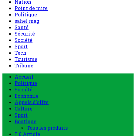
Nation
Point de mire
Politique
sahel mag
Santé
Sécurité
Société
Sport
Tech
Tourisme
Tribune
Accueil
Politique
Société
Economie
Appels d’offre
Culture
Sport
Boutique
Tous les produits
0 Article