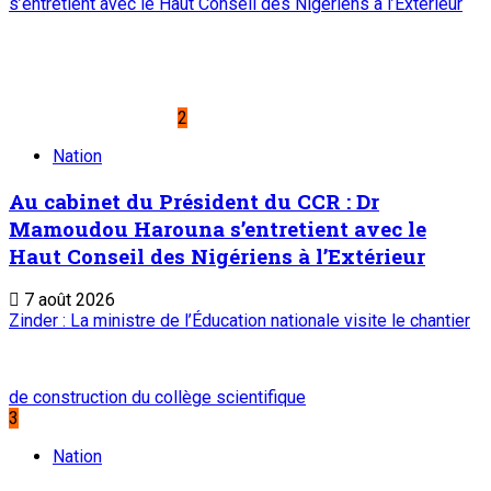
Editorial : Une clarification qui s’impose
7 août 2026
A PROPOS DE L'ONEP
ONEP : OFFICE NATIONAL D’EDITION ET DE PRESSE
Etablissement Public à Caractère Industriel et Commercial
créé par Ordonnance N°89-26 du 8 décembre 1989
Place du Petit Marché | BP: 13 182 Niamey (R.
Niger)
20 73 34 86/87
onep@intnet.ne
Journaux et magazines