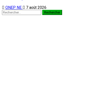
À la 3è édition du Camp des vacances au Prytanée Militaire
de Niamey : Promouvoir le patriotisme et le civisme chez les
jeunes dès le bas-âge
1
Nation
À la 3è édition du Camp des vacances au
Prytanée Militaire de Niamey : Promouvoir le
patriotisme et le civisme chez les jeunes dès
le bas-âge
7 août 2026
Au cabinet du Président du CCR : Dr Mamoudou Harouna
s’entretient avec le Haut Conseil des Nigériens à l’Extérieur
2