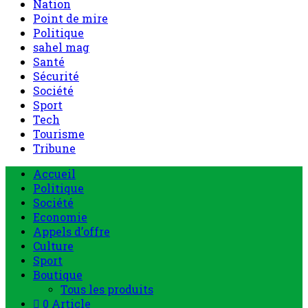
Nation
Point de mire
Politique
sahel mag
Santé
Sécurité
Société
Sport
Tech
Tourisme
Tribune
Menu
Accueil
principal
Politique
Société
Economie
Appels d’offre
Culture
Sport
Boutique
Tous les produits
0 Article