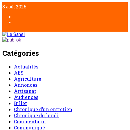
Aller
8 août 2026
au
contenu
Facebook
Twitter
Catégories
Actualités
AES
Agriculture
Annonces
Artisanat
Audiences
Billet
Chronique d’un entretien
Chronique du lundi
Commentaire
Communiqué