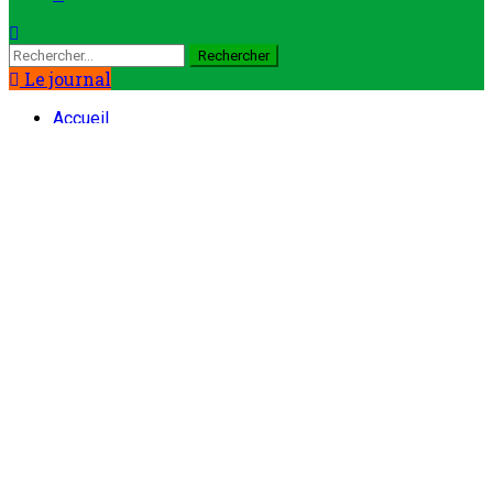
Rechercher :
Le journal
Accueil
Sport
Ouverture de la saison interclubs de la Confédération
Africaine de Football (CAF) 2024-2025 : Tous au stade
pour soutenir l’AS-GNN dans son combat continental
Nation
Sport
Ouverture de la saison interclubs de
la Confédération Africaine de
Football (CAF) 2024-2025 : Tous au
stade pour soutenir l’AS-GNN dans
son combat continental